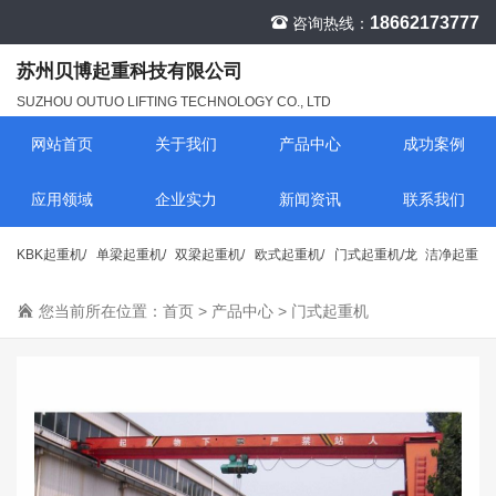
18662173777
咨询热线：
苏州贝博起重科技有限公司
SUZHOU OUTUO LIFTING TECHNOLOGY CO., LTD
网站首页
关于我们
产品中心
成功案例
应用领域
企业实力
新闻资讯
联系我们
KBK起重机/
单梁起重机/
双梁起重机/
欧式起重机/
门式起重机/龙
洁净起重
行车
您当前所在位置：
行车
首页
行车
>
产品中心
行车
>
门式起重机
门吊
机