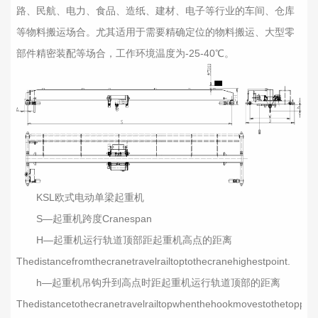
路、民航、电力、食品、造纸、建材、电子等行业的车间、仓库
等物料搬运场合。尤其适用于需要精确定位的物料搬运、大型零
部件精密装配等场合，工作环境温度为-25-40℃。
KSL欧式电动单梁起重机
S—起重机跨度Cranespan
H—起重机运行轨道顶部距起重机高点的距离
Thedistancefromthecranetravelrailtoptothecranehighestpoint.
h—起重机吊钩升到高点时距起重机运行轨道顶部的距离
Thedistancetothecranetravelrailtopwhenthehookmovestothetoppoin