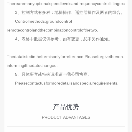
Therearemanyoptionalspeedlevelsandfrequencycontrolliftingexcep
3、控制方式有多种：地操操作、遥控器操作及两者的组合。
Controlmethods:groundcontrol，
remotecontrolandthecombinationcontrolofthetwo.
4、表格中数据仅供参考，如有变更，恕不另作通知。
Thedatalistedintheformisonlyforreference.Pleaseforgivethenon-
informingifthedatechanged.
5、具体事宜或特殊请求请与我公司协商。
Pleasecontactusformoredetailsandspecialrequirements.
产品优势
PRODUCT ADVANTAGES