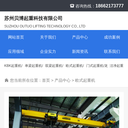
18662173777
咨询热线：
苏州贝博起重科技有限公司
SUZHOU OUTUO LIFTING TECHNOLOGY CO., LTD
网站首页
关于我们
产品中心
成功案例
应用领域
企业实力
新闻资讯
联系我们
KBK起重机/
单梁起重机/
双梁起重机/
欧式起重机/
门式起重机/龙
洁净起重
行车
您当前所在位置：
行车
首页
行车
>
产品中心
行车
>
欧式起重机
门吊
机