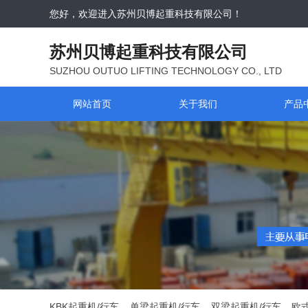
您好，欢迎进入苏州贝博起重科技有限公司！
苏州贝博起重科技有限公司
SUZHOU OUTUO LIFTING TECHNOLOGY CO., LTD
网站首页
关于我们
产品
KBK起重机/行车
单梁起重机/行车
双梁起重机/行车
欧