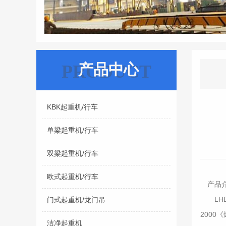
产品中心
PRODUCT
KBK起重机/行车
单梁起重机/行车
双梁起重机/行车
欧式起重机/行车
产品
LHB型
门式起重机/龙门吊
2000
洁净起重机