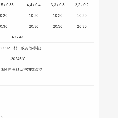
.5 / 0.35
4,4 / 0.4
3,3 / 0.3
2,2 / 0.2
0,20
10,20
10,20
10,20
0,30
20,30
20,30
20,30
A3 / A4
V,50HZ,3相（或其他标准）
-20?45℃
线操控,驾驶室控制或遥控
ES