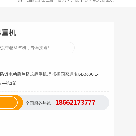
起重机
携带物料试机，专车接送!
电动葫芦桥式起重机,是根据国家标准GB3836.1-
备―第1部
18662173777
全国服务热线：