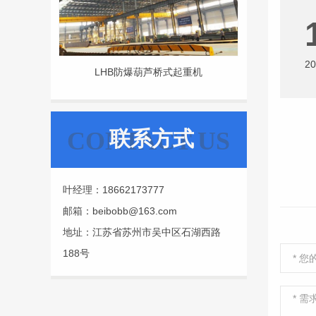
20
LHB防爆葫芦桥式起重机
联系方式
CONTACT US
叶经理：18662173777
邮箱：beibobb@163.com
地址：江苏省苏州市吴中区石湖西路
188号