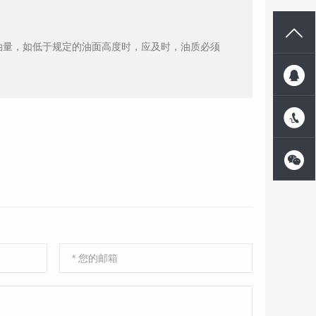
油量，如低于规定的油面高度时，应及时，油质必须